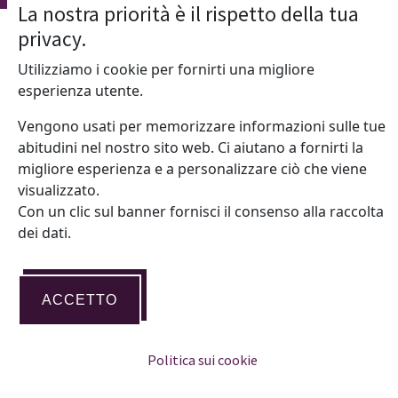
La nostra priorità è il rispetto della tua
privacy.
Utilizziamo i cookie per fornirti una migliore
esperienza utente.
Vengono usati per memorizzare informazioni sulle tue
Telephone
abitudini nel nostro sito web. Ci aiutano a fornirti la
migliore esperienza e a personalizzare ciò che viene
(+39)080-918-8414
visualizzato.
Con un clic sul banner fornisci il consenso alla raccolta
dei dati.
ACCETTO
E-mail
Politica sui cookie
info@plusinnovation.eu